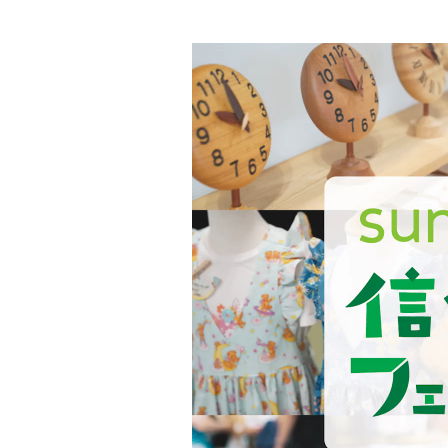
動
画
プ
レ
ー
ヤ
ー