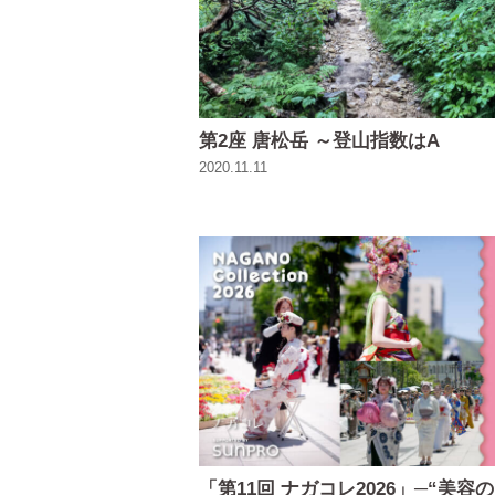
第2座 唐松岳 ～登山指数はA
2020.11.11
「第11回 ナガコレ2026」─“美容の