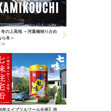
座 冬の上高地 ～河童橋独り占め
なら冬～
2.20
025年エイプリルフール企画】信