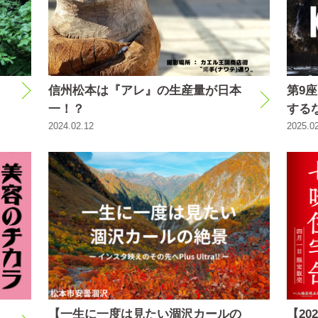
信州松本は『アレ』の生産量が日本
第9
一！？
する
2024.02.12
2025.0
【一生に一度は見たい涸沢カールの
【2